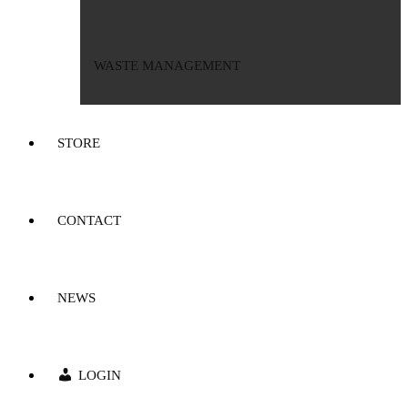
WASTE MANAGEMENT
STORE
CONTACT
NEWS
LOGIN