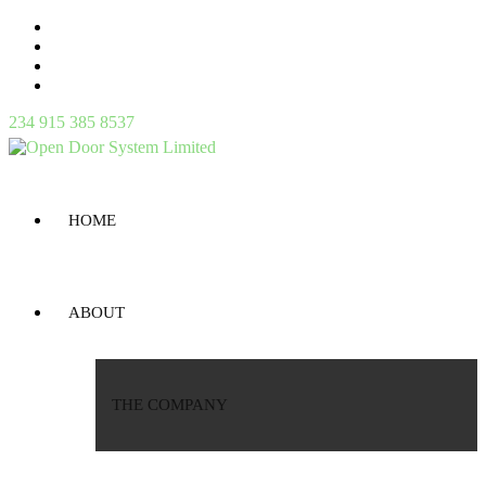
234 915 385 8537
HOME
ABOUT
THE COMPANY