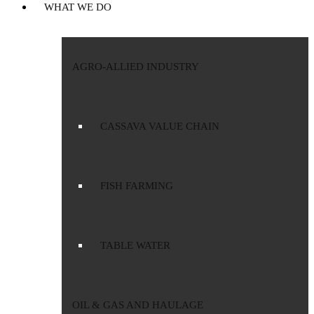
WHAT WE DO
AGRO-ALLIED INDUSTRY
CASSAVA VALUE CHAIN
FISH FARMING
TABLE WATER
OIL & GAS AND HAULAGE