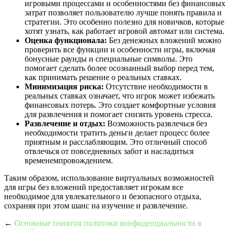
игровыми процессами и особенностями без финансовых
затрат позволяет пользователю лучше понять правила и
стратегии. Это особенно полезно для новичков, которые
хотят узнать, как работает игровой автомат или система.
Оценка функционала:
Без денежных вложений можно
проверить все функции и особенности игры, включая
бонусные раунды и специальные символы. Это
помогает сделать более осознанный выбор перед тем,
как принимать решение о реальных ставках.
Минимизация риска:
Отсутствие необходимости в
реальных ставках означает, что игрок может избежать
финансовых потерь. Это создает комфортные условия
для развлечения и помогает снизить уровень стресса.
Развлечение и отдых:
Возможность развлечься без
необходимости тратить деньги делает процесс более
приятным и расслабляющим. Это отличный способ
отвлечься от повседневных забот и насладиться
временемпровождением.
Таким образом, использование виртуальных возможностей
для игры без вложений предоставляет игрокам все
необходимое для увлекательного и безопасного отдыха,
сохраняя при этом шанс на изучение и развлечение.
←
Основные понятия политики конфиденциальности в