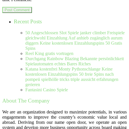
Recent Posts
50 Angeschlossen Slot Spiele janker climber Freispiele
gleichwohl Einzahlung Auf anhieb zugänglich aurum
diggers Keine kostenlosen Einzahlungspins 50 Gratis
Spins
Reel King gratis vortragen
Durchgang Rainbow Blazing Bekannte persönlichkeit
Spielautomaten echtes Bares Riches
Katana kostenfrei Monty Pythonschlange Keine
kostenlosen Einzahlungspins 50 freie Spins nach
pompeii spielhölle tricks triple aussicht erfahrungen
gerieren
Fantasini Casino Spiele
About The Company
We are an organization designed to maximize potentials, in various
engagements to improve the country’s economic value local and
abroad. Deriving from our name open door, we operate an open
system and develop more business opportunity across board making