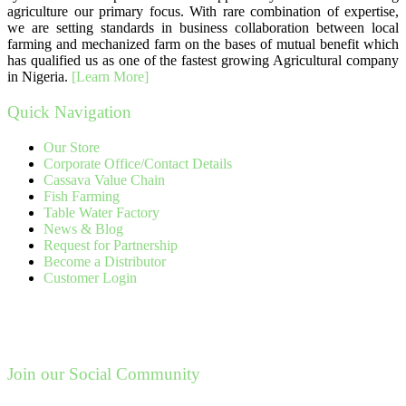
agriculture our primary focus. With rare combination of expertise,
we are setting standards in business collaboration between local
farming and mechanized farm on the bases of mutual benefit which
has qualified us as one of the fastest growing Agricultural company
in Nigeria.
[Learn More]
Quick Navigation
Our Store
Corporate Office/Contact Details
Cassava Value Chain
Fish Farming
Table Water Factory
News & Blog
Request for Partnership
Become a Distributor
Customer Login
Join our Social Community