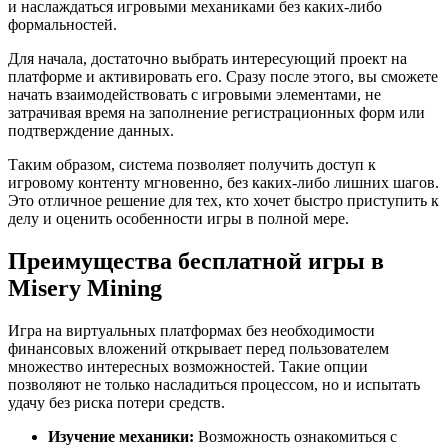
и наслаждаться игровыми механиками без каких-либо
формальностей.
Для начала, достаточно выбрать интересующий проект на
платформе и активировать его. Сразу после этого, вы сможете
начать взаимодействовать с игровыми элементами, не
затрачивая время на заполнение регистрационных форм или
подтверждение данных.
Таким образом, система позволяет получить доступ к
игровому контенту мгновенно, без каких-либо лишних шагов.
Это отличное решение для тех, кто хочет быстро приступить к
делу и оценить особенности игры в полной мере.
Преимущества бесплатной игры в
Misery Mining
Игра на виртуальных платформах без необходимости
финансовых вложений открывает перед пользователем
множество интересных возможностей. Такие опции
позволяют не только насладиться процессом, но и испытать
удачу без риска потери средств.
Изучение механики:
Возможность ознакомиться с