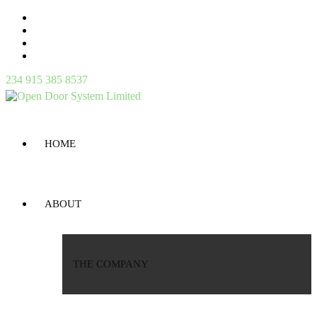
234 915 385 8537
HOME
ABOUT
THE COMPANY