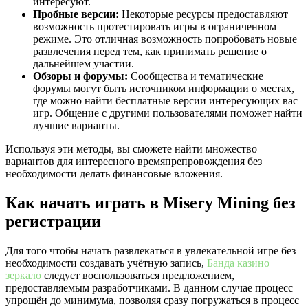
интересуют.
Пробные версии:
Некоторые ресурсы предоставляют
возможность протестировать игры в ограниченном
режиме. Это отличная возможность попробовать новые
развлечения перед тем, как принимать решение о
дальнейшем участии.
Обзоры и форумы:
Сообщества и тематические
форумы могут быть источником информации о местах,
где можно найти бесплатные версии интересующих вас
игр. Общение с другими пользователями поможет найти
лучшие варианты.
Используя эти методы, вы сможете найти множество
вариантов для интересного времяпрепровождения без
необходимости делать финансовые вложения.
Как начать играть в Misery Mining без
регистрации
Для того чтобы начать развлекаться в увлекательной игре без
необходимости создавать учётную запись,
Банда казино
зеркало
следует воспользоваться предложением,
предоставляемым разработчиками. В данном случае процесс
упрощён до минимума, позволяя сразу погружаться в процесс