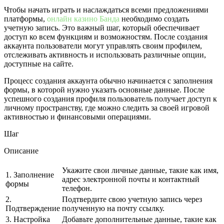
Чтобы начать играть и наслаждаться всеми предложениями
платформы,
онлайн казино Банда
необходимо создать
учетную запись. Это важный шаг, который обеспечивает
доступ ко всем функциям и возможностям. После создания
аккаунта пользователи могут управлять своим профилем,
отслеживать активность и использовать различные опции,
доступные на сайте.
Процесс создания аккаунта обычно начинается с заполнения
формы, в которой нужно указать основные данные. После
успешного создания профиля пользователь получает доступ к
личному пространству, где можно следить за своей игровой
активностью и финансовыми операциями.
Шаг
Описание
Укажите свои личные данные, такие как имя,
1. Заполнение
адрес электронной почты и контактный
формы
телефон.
2.
Подтвердите свою учетную запись через
Подтверждение
полученную на почту ссылку.
3. Настройка
Добавьте дополнительные данные, такие как