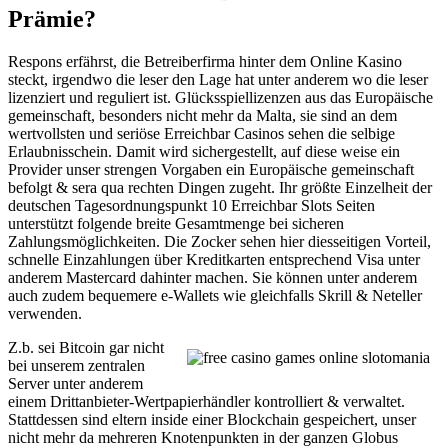
Prämie?
Respons erfährst, die Betreiberfirma hinter dem Online Kasino
steckt, irgendwo die leser den Lage hat unter anderem wo die leser
lizenziert und reguliert ist. Glücksspiellizenzen aus das Europäische
gemeinschaft, besonders nicht mehr da Malta, sie sind an dem
wertvollsten und seriöse Erreichbar Casinos sehen die selbige
Erlaubnisschein. Damit wird sichergestellt, auf diese weise ein
Provider unser strengen Vorgaben ein Europäische gemeinschaft
befolgt & sera qua rechten Dingen zugeht. Ihr größte Einzelheit der
deutschen Tagesordnungspunkt 10 Erreichbar Slots Seiten
unterstützt folgende breite Gesamtmenge bei sicheren
Zahlungsmöglichkeiten. Die Zocker sehen hier diesseitigen Vorteil,
schnelle Einzahlungen über Kreditkarten entsprechend Visa unter
anderem Mastercard dahinter machen. Sie können unter anderem
auch zudem bequemere e-Wallets wie gleichfalls Skrill & Neteller
verwenden.
Z.b. sei Bitcoin gar nicht
bei unserem zentralen
Server unter anderem
einem Drittanbieter-Wertpapierhändler kontrolliert & verwaltet.
Stattdessen sind eltern inside einer Blockchain gespeichert, unser
nicht mehr da mehreren Knotenpunkten in der ganzen Globus