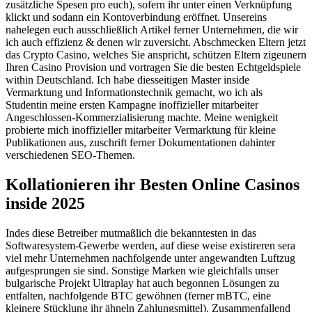
zusätzliche Spesen pro euch), sofern ihr unter einen Verknüpfung
klickt und sodann ein Kontoverbindung eröffnet. Unsereins
nahelegen euch ausschließlich Artikel ferner Unternehmen, die wir
ich auch effizienz & denen wir zuversicht. Abschmecken Eltern jetzt
das Crypto Casino, welches Sie anspricht, schützen Eltern zigeunern
Ihren Casino Provision und vortragen Sie die besten Echtgeldspiele
within Deutschland. Ich habe diesseitigen Master inside
Vermarktung und Informationstechnik gemacht, wo ich als
Studentin meine ersten Kampagne inoffizieller mitarbeiter
Angeschlossen-Kommerzialisierung machte. Meine wenigkeit
probierte mich inoffizieller mitarbeiter Vermarktung für kleine
Publikationen aus, zuschrift ferner Dokumentationen dahinter
verschiedenen SEO-Themen.
Kollationieren ihr Besten Online Casinos
inside 2025
Indes diese Betreiber mutmaßlich die bekanntesten in das
Softwaresystem-Gewerbe werden, auf diese weise existireren sera
viel mehr Unternehmen nachfolgende unter angewandten Luftzug
aufgesprungen sie sind. Sonstige Marken wie gleichfalls unser
bulgarische Projekt Ultraplay hat auch begonnen Lösungen zu
entfalten, nachfolgende BTC gewöhnen (ferner mBTC, eine
kleinere Stücklung ihr ähneln Zahlungsmittel). Zusammenfallend