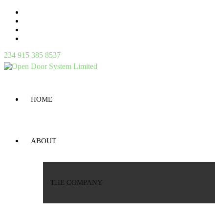
234 915 385 8537
HOME
ABOUT
THE COMPANY