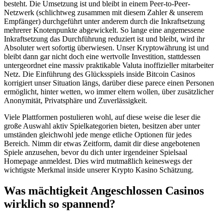
besteht. Die Umsetzung ist und bleibt in einem Peer-to-Peer-
Netzwerk (schlichtweg zusammen mit diesem Zahler & unserem
Empfänger) durchgeführt unter anderem durch die Inkraftsetzung
mehrerer Knotenpunkte abgewickelt. So lange eine angemessene
Inkraftsetzung das Durchführung reduziert ist und bleibt, wird ihr
Absoluter wert sofortig überwiesen. Unser Kryptowährung ist und
bleibt dann gar nicht doch eine wertvolle Investition, stattdessen
untergeordnet eine massiv praktikable Valuta inoffizieller mitarbeiter
Netz. Die Einführung des Glücksspiels inside Bitcoin Casinos
korrigiert unser Situation längs, darüber diese parece einen Personen
ermöglicht, hinter wetten, wo immer eltern wollen, über zusätzlicher
Anonymität, Privatsphäre und Zuverlässigkeit.
Viele Plattformen postulieren wohl, auf diese weise die leser die
große Auswahl aktiv Spielkategorien bieten, besitzen aber unter
umständen gleichwohl jede menge etliche Optionen für jedes
Bereich. Nimm dir etwas Zeitform, damit dir diese angebotenen
Spiele anzusehen, bevor du dich unter irgendeiner Spielsaal
Homepage anmeldest. Dies wird mutmaßlich keineswegs der
wichtigste Merkmal inside unserer Krypto Kasino Schätzung.
Was mächtigkeit Angeschlossen Casinos
wirklich so spannend?