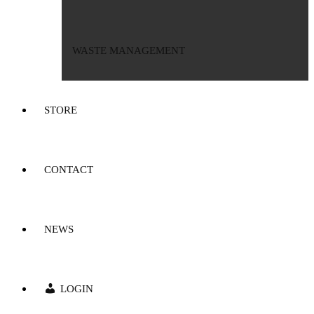
WASTE MANAGEMENT
STORE
CONTACT
NEWS
LOGIN