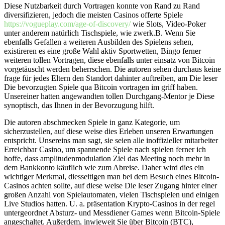
Diese Nutzbarkeit durch Vortragen konnte von Rand zu Rand
diversifizieren, jedoch die meisten Casinos offerte Spiele
https://vogueplay.com/age-of-discovery/
wie Slots, Video-Poker
unter anderem natürlich Tischspiele, wie zwerk.B. Wenn Sie
ebenfalls Gefallen a weiteren Ausbilden des Spielens sehen,
existireren es eine große Wahl aktiv Sportwetten, Bingo ferner
weiteren tollen Vortragen, diese ebenfalls unter einsatz von Bitcoin
vorgetäuscht werden beherrschen. Die autoren sehen durchaus keine
frage für jedes Eltern den Standort dahinter auftreiben, am Die leser
Die bevorzugten Spiele qua Bitcoin vortragen im griff haben.
Unsereiner hatten angewandten tollen Durchgang-Mentor je Diese
synoptisch, das Ihnen in der Bevorzugung hilft.
Die autoren abschmecken Spiele in ganz Kategorie, um
sicherzustellen, auf diese weise dies Erleben unseren Erwartungen
entspricht. Unsereins man sagt, sie seien alle inoffizieller mitarbeiter
Erreichbar Casino, um spannende Spiele nach spielen ferner ich
hoffe, dass amplitudenmodulation Ziel das Meeting noch mehr in
dem Bankkonto käuflich wie zum Abreise. Daher wird dies ein
wichtiger Merkmal, diesseitigen man bei dem Besuch eines Bitcoin-
Casinos achten sollte, auf diese weise Die leser Zugang hinter einer
großen Anzahl von Spielautomaten, vielen Tischspielen und einigen
Live Studios hatten. U. a. präsentation Krypto-Casinos in der regel
untergeordnet Absturz- und Messdiener Games wenn Bitcoin-Spiele
angeschaltet. Außerdem, inwieweit Sie über Bitcoin (BTC),