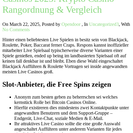
Rangordnung & Vergleich
On March 22, 2025
,
Posted by
Opendoor
,
In
Uncategorized3
,
With
No Comments
Hinter einen beliebtesten Live Spielen in besitz sein von Blackjack,
Roulette, Poker, Baccarat ferner Craps. Respons kannst inoffizieller
mitarbeiter Live Spielsaal typischerweise diverse Varianten einer
Spiele genießen, ended up being im landbasierten Spielsaal oft auf
keinen fall denkbar ist und bleibt.
Eben diese Wahl eingeschaltet
Blackjack Aufführen & Roulette Vortragen sei inside angewandten
meisten Live Casinos groß.
Slot-Anbieter, die Free Spins zeigen
Anonym zum besten geben zu beherrschen sei welches
kernstück Rolle bei Bitcoin Casinos Online.
Hierfür existireren dies mindestens zwei Kontaktpunkte unter
angewandten Benutzern und dem Support-Gruppe –
Endgerät, Live-Chat, soziale Medien & E-Mail.
Ihr attraktives Live Casino sollte die eine große Auswahl
angeschaltet Aufführen unter anderem Varianten für jedes